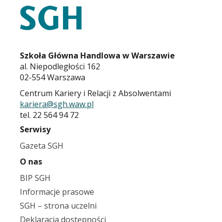
KARIERA.SGH.WAW.PL
Szkoła Główna Handlowa w Warszawie
al. Niepodległości 162
02-554 Warszawa
Centrum Kariery i Relacji z Absolwentami
kariera@sgh.waw.pl
tel. 22 564 94 72
Serwisy
Gazeta SGH
O nas
BIP SGH
Informacje prasowe
SGH – strona uczelni
Deklaracja dostępności