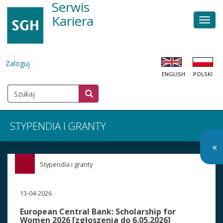
Serwis
Przejdź
do
Kariera
Men
treści
głów
Zaloguj
MENU
ENGLISH
POLSKI
KONTA
UŻYTKOWNIKA
Szukaj
Szukaj
SZUKAJ
STYPENDIA I GRANTY
O
«
so
Stypendia i granty
m
13-04-2026
European Central Bank: Scholarship for
Women 2026 [zgłoszenia do 6.05.2026]