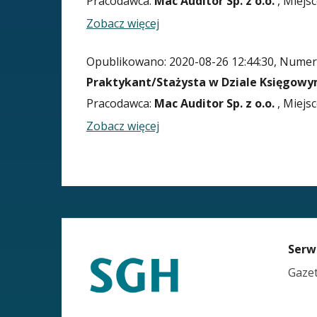
Pracodawca:
Mac Auditor Sp. z o.o.
, Miejsc
Zobacz więcej
Opublikowano: 2020-08-26 12:44:30, Numer 
Praktykant/Stażysta w Dziale Księgow
Pracodawca:
Mac Auditor Sp. z o.o.
, Miejsc
Zobacz więcej
STOPKA
Serw
KARIERA.SGH.WAW.PL
Gaze