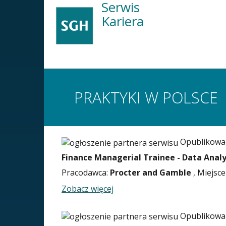
Serwis
Przejdź
GŁÓWNA
do
Kariera
treści
NAWIGACJA
PRAKTYKI W POLSCE
Opublikowan
Finance Managerial Trainee - Data Analy
Pracodawca:
Procter and Gamble
, Miejsce
Zobacz więcej
Opublikowan