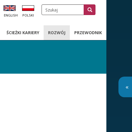
Szukaj
Szukaj
SZUKAJ
A
ENGLISH
POLSKI
OWNIKA
ŚCIEŻKI KARIERY
ROZWÓJ
PRZEWODNIK
O
«
so
m