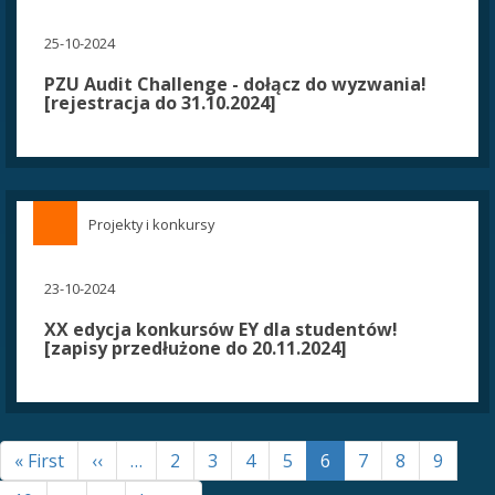
25-10-2024
PZU Audit Challenge - dołącz do wyzwania!
[rejestracja do 31.10.2024]
Projekty i konkursy
23-10-2024
XX edycja konkursów EY dla studentów!
[zapisy przedłużone do 20.11.2024]
STRONICOWANIE
Pierwsza
« First
Poprzednia
‹‹
…
Strona
2
Strona
3
Strona
4
Strona
5
Bieżąca
6
Strona
7
Strona
8
Strona
9
strona
strona
strona