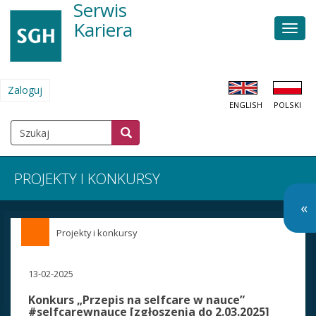
Serwis
Przejdź
do
Kariera
Men
treści
głów
Zaloguj
MENU
ENGLISH
POLSKI
KONTA
UŻYTKOWNIKA
Szukaj
Szukaj
SZUKAJ
PROJEKTY I KONKURSY
O
«
so
Projekty i konkursy
m
13-02-2025
Konkurs „Przepis na selfcare w nauce”
#selfcarewnauce [zgłoszenia do 2.03.2025]