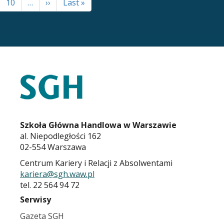
Strona
10
…
Następna
››
Ostatnia
Last »
strona
strona
STOPKA
KARIERA.SGH.WAW.PL
Szkoła Główna Handlowa w Warszawie
al. Niepodległości 162
02-554 Warszawa
Centrum Kariery i Relacji z Absolwentami
kariera@sgh.waw.pl
tel. 22 564 94 72
Serwisy
Gazeta SGH