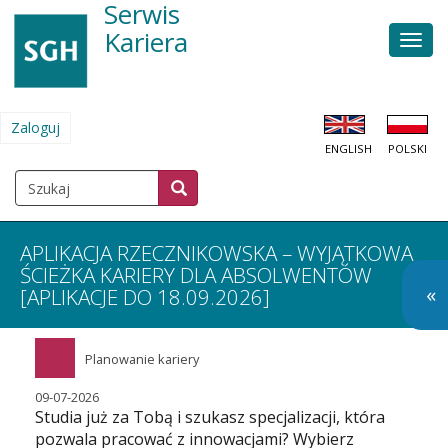
Serwis
Przejdź
do
Kariera
Men
treści
głów
Zaloguj
MENU
ENGLISH
POLSKI
KONTA
UŻYTKOWNIKA
Szukaj
Szukaj
SZUKAJ
APLIKACJA RZECZNIKOWSKA – WYJĄTKOWA
ŚCIEŻKA KARIERY DLA ABSOLWENTÓW
O
«
[APLIKACJE DO 18.09.2026]
so
m
Planowanie kariery
09-07-2026
Studia już za Tobą i szukasz specjalizacji, która
pozwala pracować z innowacjami? Wybierz