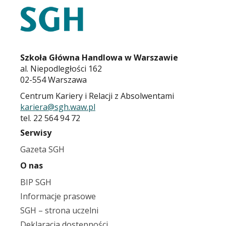
KARIERA.SGH.WAW.PL
Szkoła Główna Handlowa w Warszawie
al. Niepodległości 162
02-554 Warszawa
Centrum Kariery i Relacji z Absolwentami
kariera@sgh.waw.pl
tel. 22 564 94 72
Serwisy
Gazeta SGH
O nas
BIP SGH
Informacje prasowe
SGH – strona uczelni
Deklaracja dostępności