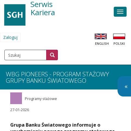
Serwis
Przejdź
do
Kariera
Men
treści
głów
Zaloguj
MENU
ENGLISH
POLSKI
KONTA
UŻYTKOWNIKA
Szukaj
Szukaj
SZUKAJ
WBG PIONEERS - PROGRAM STAŻOWY
GRUPY BANKU ŚWIATOWEGO
O
«
so
Programy stażowe
m
27-01-2026
Grupa Banku Światowego
informuje o