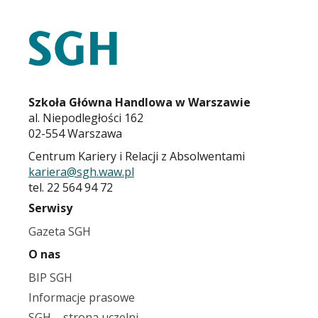
STOPKA
KARIERA.SGH.WAW.PL
Szkoła Główna Handlowa w Warszawie
al. Niepodległości 162
02-554 Warszawa
Centrum Kariery i Relacji z Absolwentami
kariera@sgh.waw.pl
tel. 22 564 94 72
Serwisy
Gazeta SGH
O nas
BIP SGH
Informacje prasowe
SGH – strona uczelni