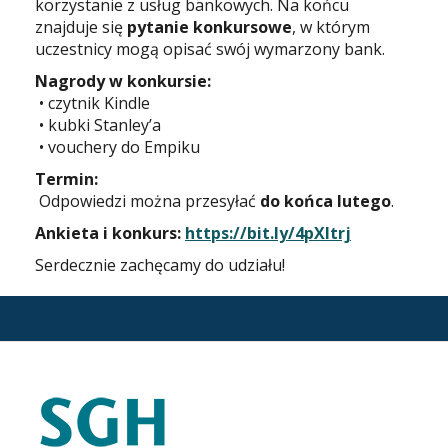
korzystanie z usług bankowych. Na końcu
znajduje się
pytanie konkursowe
, w którym
uczestnicy mogą opisać swój wymarzony bank.
Nagrody w konkursie:
• czytnik Kindle
• kubki Stanley’a
• vouchery do Empiku
Termin:
Odpowiedzi można przesyłać
do końca lutego
.
Ankieta i konkurs:
https://bit.ly/4pXItrj
Serdecznie zachęcamy do udziału!
STOPKA
KARIERA.SGH.WAW.PL