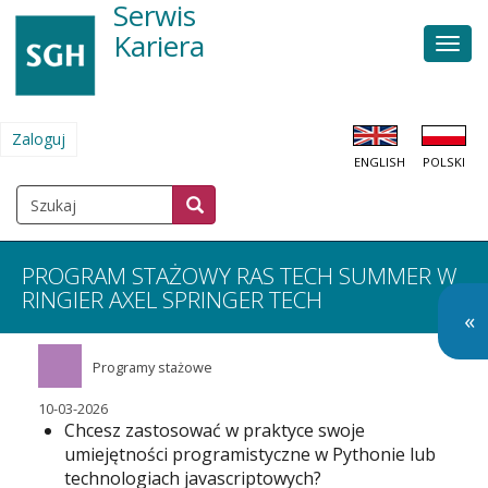
Serwis
Przejdź
do
Kariera
Men
treści
głów
Zaloguj
MENU
ENGLISH
POLSKI
KONTA
UŻYTKOWNIKA
Szukaj
Szukaj
SZUKAJ
PROGRAM STAŻOWY RAS TECH SUMMER W
RINGIER AXEL SPRINGER TECH
O
«
so
Programy stażowe
m
10-03-2026
Chcesz zastosować w praktyce swoje
umiejętności programistyczne w Pythonie lub
technologiach javascriptowych?