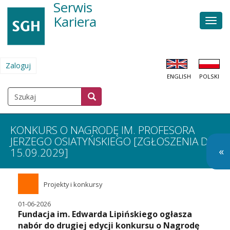
Serwis
Przejdź
do
Kariera
Men
treści
głów
Zaloguj
MENU
ENGLISH
POLSKI
KONTA
UŻYTKOWNIKA
Szukaj
Szukaj
SZUKAJ
KONKURS O NAGRODĘ IM. PROFESORA
JERZEGO OSIATYŃSKIEGO [ZGŁOSZENIA DO
O
«
15.09.2029]
so
m
Projekty i konkursy
01-06-2026
Fundacja im. Edwarda Lipińskiego ogłasza
nabór do drugiej edycji konkursu o Nagrodę