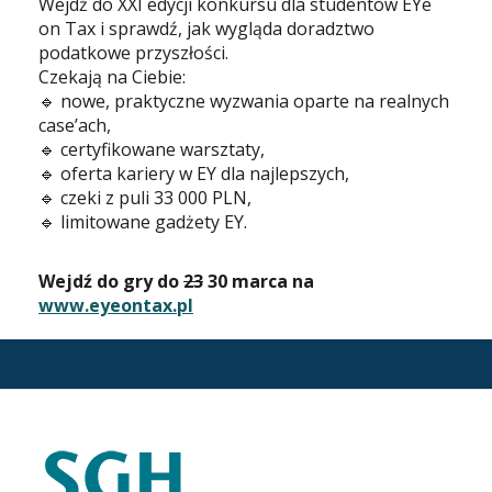
Wejdź do XXI edycji konkursu dla studentów EYe
on Tax i sprawdź, jak wygląda doradztwo
podatkowe przyszłości.
Czekają na Ciebie:
🔹 nowe, praktyczne wyzwania oparte na realnych
case’ach,
🔹 certyfikowane warsztaty,
🔹 oferta kariery w EY dla najlepszych,
🔹 czeki z puli 33 000 PLN,
🔹 limitowane gadżety EY.
Wejdź do gry do
23
30 marca na
www.eyeontax.pl
STOPKA
KARIERA.SGH.WAW.PL