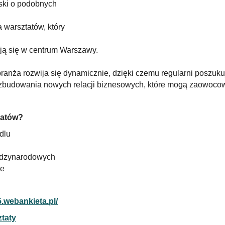
lski o podobnych
a warsztatów, który
ją się w centrum Warszawy.
branża rozwija się dynamicznie, dzięki czemu regularni poszu
o zbudowania nowych relacji biznesowych, które mogą zaowoco
tatów?
dlu
iędzynarodowych
ce
.webankieta.pl/
ztaty