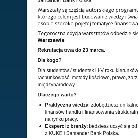
Santander Bank Polska.
Warsztaty są częścią autorskiego program
którego celem jest budowanie wiedzy i św
osób o szeroko pojętej tematyce finansowa
Tegoroczna edycja warsztatów odbędzie si
Warszawie
.
Rekrutacja trwa do 23 marca
.
Dla kogo?
Dla studentów / studentek III-V roku kierunków 
rachunkowość, metody ilościowe, prawo, zarz
międzynarodowy
Dlaczego warto?
Praktyczna wiedza
: zdobędziesz unikalne
finansów handlu i finansowania struktural
na rynku pracy.
Eksperci z branży
: będziesz uczyć się od
z KUKE i Santander Bank Polska.