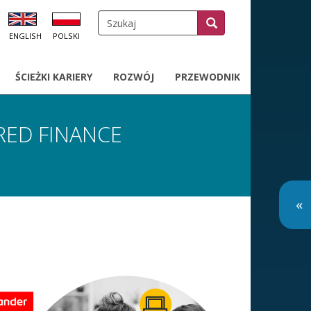
Szukaj
Szukaj
SZUKAJ
A
ENGLISH
POLSKI
OWNIKA
ŚCIEŻKI KARIERY
ROZWÓJ
PRZEWODNIK
RED FINANCE
O
«
so
m