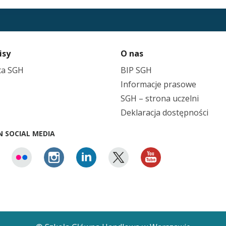
isy
O nas
ta SGH
BIP SGH
Informacje prasowe
SGH – strona uczelni
Deklaracja dostępności
N SOCIAL MEDIA
cebook
Flickr
Instagram
Linkedin
X
Youtube