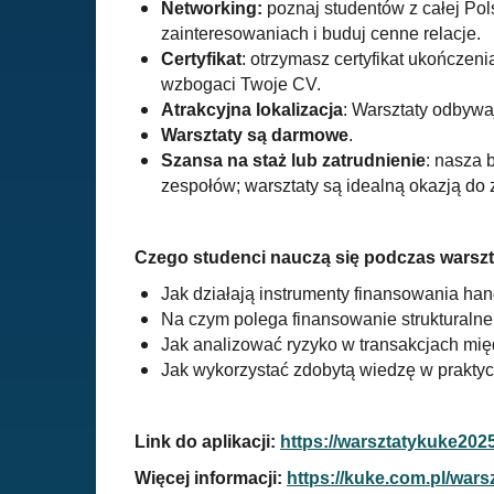
Networking:
poznaj studentów z całej Po
zainteresowaniach i buduj cenne relacje.
Certyfikat
: otrzymasz certyfikat ukończeni
wzbogaci Twoje CV.
Atrakcyjna lokalizacja
: Warsztaty odbywa
Warsztaty są darmowe
.
Szansa na staż lub zatrudnienie
: nasza 
zespołów; warsztaty są idealną okazją d
Czego studenci nauczą się podczas warsz
Jak działają instrumenty finansowania han
Na czym polega finansowanie strukturalne
Jak analizować ryzyko w transakcjach m
Jak wykorzystać zdobytą wiedzę w prakty
Link do aplikacji:
https://warsztatykuke2025
Więcej informacji:
https://kuke.com.pl/wars