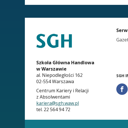
STOPKA
Serw
KARIERA.SGH.WAW.PL
Gaze
Szkoła Główna Handlowa
w Warszawie
al. Niepodległości 162
SGH I
02-554 Warszawa
Centrum Kariery i Relacji
z Absolwentami
Fa
kariera@sgh.waw.pl
tel. 22 564 94 72