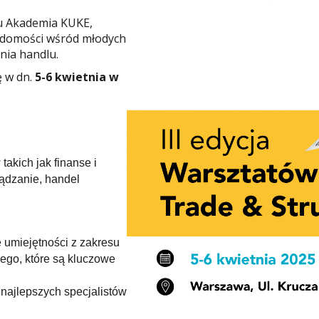
u Akademia KUKE,
iadomości wśród młodych
nia handlu.
ę w dn.
5-6 kwietnia w
takich jak finanse i
ądzanie, handel
 umiejętności z zakresu
nego, które są kluczowe
 najlepszych specjalistów