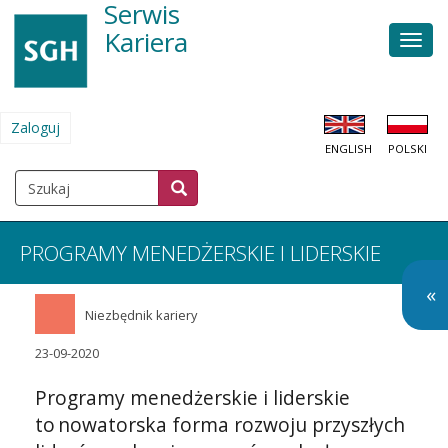
Serwis
Przejdź
do
Kariera
Men
treści
głów
Zaloguj
MENU
ENGLISH
POLSKI
KONTA
UŻYTKOWNIKA
Szukaj
Szukaj
SZUKAJ
PROGRAMY MENEDŻERSKIE I LIDERSKIE
O
«
Niezbędnik kariery
so
m
23-09-2020
Programy menedżerskie i liderskie
to nowatorska forma rozwoju przyszłych