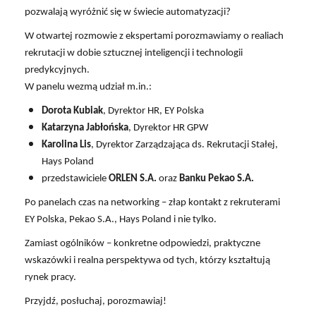
pozwalają wyróżnić się w świecie automatyzacji?
W otwartej rozmowie z ekspertami porozmawiamy o realiach
rekrutacji w dobie sztucznej inteligencji i technologii
predykcyjnych.
W panelu wezmą udział m.in.:
Dorota Kubiak
, Dyrektor HR, EY Polska
Katarzyna Jabłońska
, Dyrektor HR GPW
Karolina Lis
, Dyrektor Zarządzająca ds. Rekrutacji Stałej,
Hays Poland
przedstawiciele
ORLEN S.A.
oraz
Banku Pekao S.A.
Po panelach czas na networking – złap kontakt z rekruterami
EY Polska, Pekao S.A., Hays Poland i nie tylko.
Zamiast ogólników – konkretne odpowiedzi, praktyczne
wskazówki i realna perspektywa od tych, którzy kształtują
rynek pracy.
Przyjdź, posłuchaj, porozmawiaj!