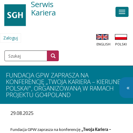
Serwis
Przejdź
do
Kariera
Men
treści
głów
Zaloguj
MENU
ENGLISH
POLSKI
KONTA
UŻYTKOWNIKA
Szukaj
Szukaj
SZUKAJ
FUNDACJA GPW ZAPRASZA NA
KONFERENCJĘ „TWOJA KARIERA – KIERUNEK
O
«
POLSKA!", ORGANIZOWANĄ W RAMACH
PROJEKTU GO4POLAND
so
m
29.08.2025
Fundacja GPW zaprasza na konferencję
„Twoja Kariera –