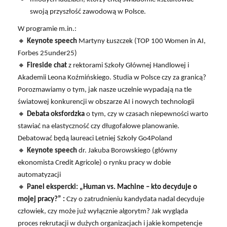
swoją przyszłość zawodową w Polsce.
W programie m.in.:
🔸
Keynote speech
Martyny Łuszczek (TOP 100 Women in AI,
Forbes 25under25)
🔸
Fireside chat
z rektorami Szkoły Głównej Handlowej i
Akademii Leona Koźmińskiego. Studia w Polsce czy za granicą?
Porozmawiamy o tym, jak nasze uczelnie wypadają na tle
światowej konkurencji w obszarze AI i nowych technologii
🔸
Debata oksfordzka
o tym, czy w czasach niepewności warto
stawiać na elastyczność czy długofalowe planowanie.
Debatować będą laureaci Letniej Szkoły Go4Poland
🔸
Keynote speech
dr. Jakuba Borowskiego (główny
ekonomista Credit Agricole) o rynku pracy w dobie
automatyzacji
🔸
Panel ekspercki: „Human vs. Machine – kto decyduje o
mojej pracy?” :
Czy o zatrudnieniu kandydata nadal decyduje
człowiek, czy może już wyłącznie algorytm? Jak wygląda
proces rekrutacji w dużych organizacjach i jakie kompetencje