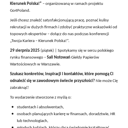
Kierunek Polska!”
– organizowaną w ramach projektu
Go4Poland.
Jeśli chcesz znaleźć satysfakcjonującą pracę, poznać kulisy
rekrutacji w dużych firmach i zdobyć praktyczne wskazówki od
topowych ekspertów – dołącz do nas podczas konferencji
„Twoja Kariera – Kierunek Polska!”.
29 sierpnia 2025
(piątek) | Spotykamy się w sercu polskiego
rynku finansowego –
Sali Notowań
Giełdy Papierów
Wartościowych w Warszawie.
Szukasz konkretów, inspiracji i kontaktów, które pomogą Ci
odnaleźć się w zawodowym świecie przyszłości?
Nie może Cię
zabraknąć!
To wydarzenie stworzone z myślą o:
studentach i absolwentach,
osobach planujących karierę w finansach, doradztwie, HR
lub technologiach,
młodych ludziach, którzy chcą świadomie kształtować