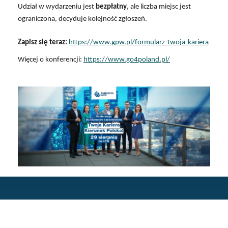
Udział w wydarzeniu jest
bezpłatny
, ale liczba miejsc jest
ograniczona, decyduje kolejność zgłoszeń.
Zapisz się teraz:
https://www.gpw.pl/formularz-twoja-kariera
Więcej o konferencji:
https://www.go4poland.pl/
STOPKA
KARIERA.SGH.WAW.PL